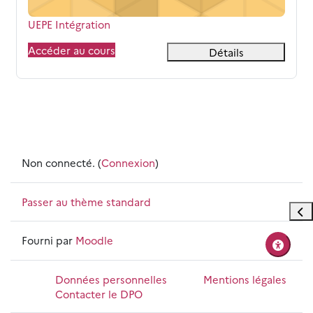
Nom du cours
UEPE Intégration
Accéder au cours
Détails
Non connecté. (
Connexion
)
Passer au thème standard
Ouvr
Fourni par
Moodle
Données personnelles
Mentions légales
Contacter le DPO