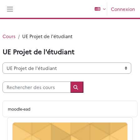
Passer au contenu principal
Connexion
Panneau latéral
Cours
UE Projet de l'étudiant
UE Projet de l'étudiant
Catégories de cours
Rechercher des cours
Rechercher des cours
moodle-ead
UEPE Intégration