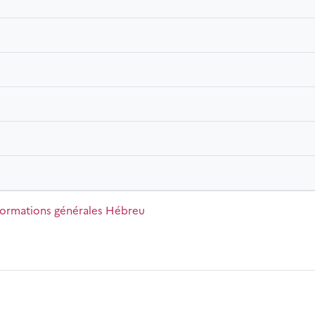
m du cours
formations générales Hébreu