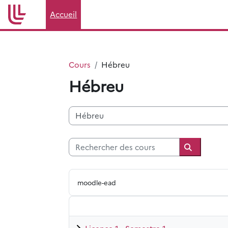
Passer au contenu principal
Accueil
Cours
Hébreu
Hébreu
Catégories de cours
Rechercher des cours
Recherche
moodle-ead