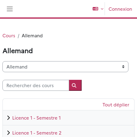
Passer au contenu principal
Connexion
Panneau latéral
Cours
Allemand
Allemand
Catégories de cours
Rechercher des cours
Rechercher des cours
Tout déplier
Licence 1 - Semestre 1
Licence 1 - Semestre 2