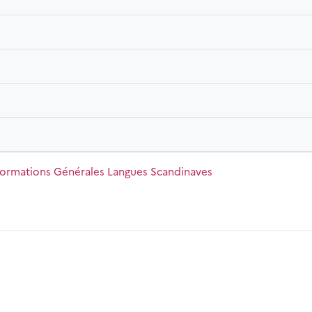
inaves
m du cours
formations Générales Langues Scandinaves