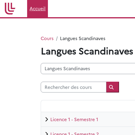
Passer au contenu principal
Accueil
Cours
Langues Scandinaves
Langues Scandinaves
Catégories de cours
Rechercher des cours
Recherche
Licence 1 - Semestre 1
Licence 1 - Semestre 2